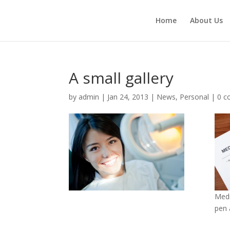
Home
About Us
A small gallery
by
admin
|
Jan 24, 2013
|
News
,
Personal
|
0 
Medi
pen 