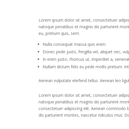
Lorem ipsum dolor sit amet, consectetuer adipi
natoque penatibus et magnis dis parturient monte
eu, pretium quis, sem.
Nulla consequat massa quis enim.
Donec pede justo, fringilla vel, aliquet nec, vu
In enim justo, rhoncus ut, imperdiet a, venenati
Nullam dictum felis eu pede mollis pretium. I
Aenean vulputate eleifend tellus. Aenean leo ligul
Lorem ipsum dolor sit amet, consectetuer adipi
natoque penatibus et magnis dis parturient monte
consectetuer adipiscing elit. Aenean commodo l
dis parturient montes, nascetur ridiculus mus. Do